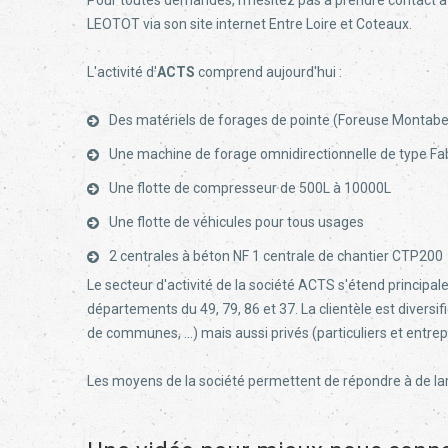
Pour toutes demandes, n’hésitez pas à prendre contact 
LEOTOT via son site internet
Entre Loire et Coteaux
.
L'activité d'
ACTS
comprend aujourd'hui :
Des matériels de forages de pointe (Foreuse Montaber
Une machine de forage omnidirectionnelle de type Fa
Une flotte de compresseur de 500L à 10000L
Une flotte de véhicules pour tous usages
2 centrales à béton NF 1 centrale de chantier CTP200
Le secteur d'activité de la société ACTS s'étend principalem
départements du 49, 79, 86 et 37. La clientèle est divers
de communes, ...) mais aussi privés (particuliers et entrep
Les moyens de la société permettent de répondre à de la