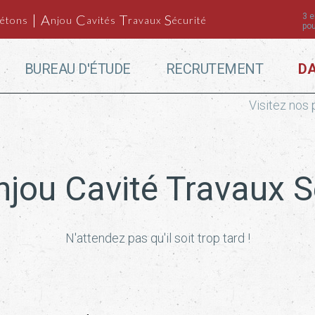
| A
C
T
S
3 
étons
njou
avités
ravaux
écurité
pou
BUREAU D'ÉTUDE
RECRUTEMENT
D
Visitez nos
njou Cavité Travaux S
N'attendez pas qu'il soit trop tard !