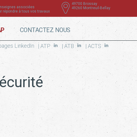
49700 Brossay
enseignes associées
49260 Montreuil-Bellay
r répondre à tous vos travaux
AP
CONTACTEZ NOUS
 pages LinkedIn
| ATP :
| ATB :
| ACTS :
écurité