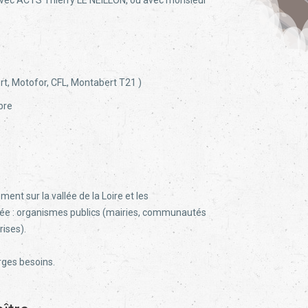
avec ACTS Thierry LE NEILLON, ou avec monsieur
t, Motofor, CFL, Montabert T21 )
bre
ent sur la vallée de la Loire et les
ifiée : organismes publics (mairies, communautés
rises).
rges besoins.