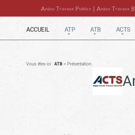
A
T
P
| A
T
B
njou
ravaux
ublics
njou
ravaux
ACCUEIL
ATP
ATB
ACTS
Vous êtes ici :
ATB
> Présentation
A